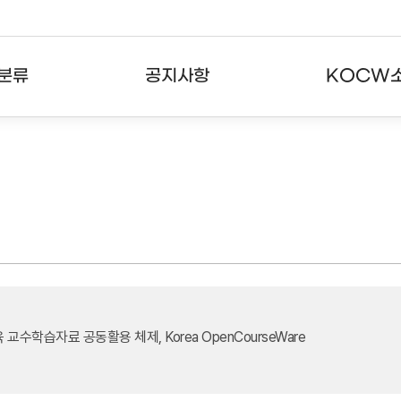
분류
공지사항
KOCW
강의
공지사항
KOCW란
강의
뉴스레터
활용안내
분야
주요통계현황
발자취
강의
서비스도움말
고객센터
교수학습자료 공동활용 체제, Korea OpenCourseWare