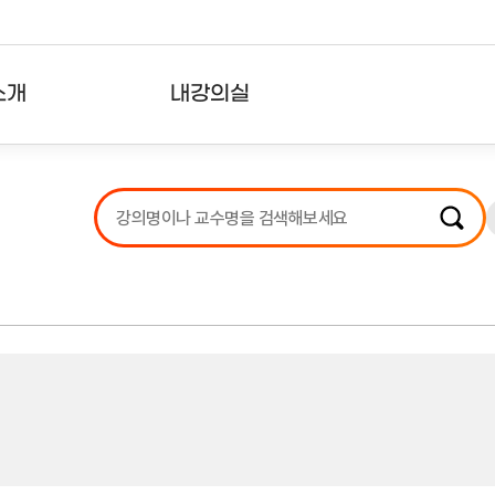
소개
내강의실
?
강의리스트
수강확인증강의
사용자의견
내강의클립