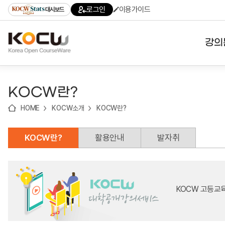
로
로
로
바
로그인
이용가이드
대시보드
가
가
가
로
기
기
기
가
(skip
기
to
강의
content)
대학
KOCW란?
기관
HOME
KOCW소개
KOCW란?
전공
KOCW란?
활용안내
발자취
테마
KOCW 고등교육 