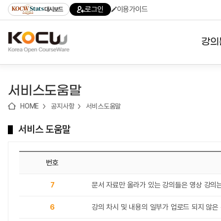
로
로
로
바
로그인
이용가이드
대시보드
가
가
가
로
기
기
기
가
(skip
기
to
강의
content)
대학
서비스도움말
기관
HOME
공지사항
서비스도움말
전공
서비스 도움말
테마
번호
7
문서 자료만 올라가 있는 강의들은 영상 강의
6
강의 차시 및 내용의 일부가 업로드 되지 않