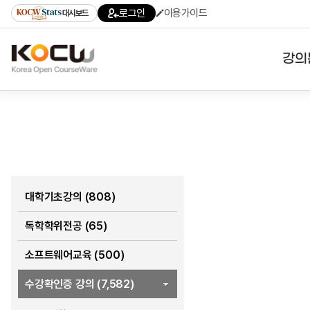
로
로
로
바
로그인
이용가이드
대시보드
가
가
가
로
기
기
기
가
(skip
기
to
강의
content)
대학
기관
전공
테마
대학기초강의 (808)
독학학위전공 (65)
소프트웨어교육 (500)
수강확인증 강의 (7,582)