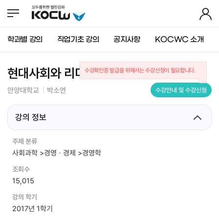
뉴
바
가
바
로
기
로
가
가
기
학과별 강의
직업기초 강의
공지사항
KOCWC 소개
기
(
s
k
현대사회와 리더십
수강확인증 발급을 위해서는 수강신청이 필요합니다.
i
p
안양대학교
박소연
수강안내 및 수강신청
t
o
c
강의 정보
o
n
주제 분류
t
사회과학 >경영ㆍ경제 >경영학
e
n
조회수
t
15,015
)
강의 학기
2017년 1학기