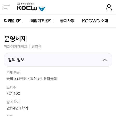
뉴
바
가
바
로
기
로
가
가
기
학과별 강의
직업기초 강의
공지사항
KOCWC 소개
기
(
s
k
운영체제
i
p
이화여자대학교
반효경
t
o
강의 정보
c
o
n
주제 분류
t
공학 >컴퓨터ㆍ통신 >컴퓨터공학
e
n
조회수
t
721,100
)
강의 학기
2014년 1학기