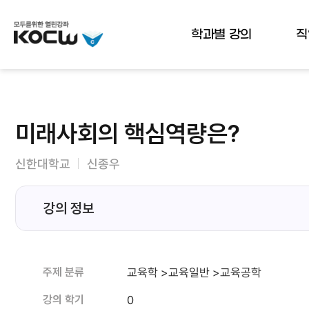
뉴
바
가
바
로
기
로
가
학과별 강의
직
가
기
기
(
s
k
i
p
미래사회의 핵심역량은?
t
o
c
신한대학교
신종우
o
n
t
강의 정보
e
n
t
)
교육학 >교육일반 >교육공학
주제 분류
0
강의 학기