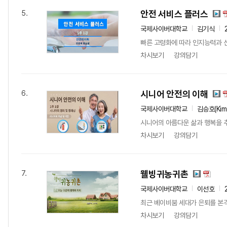
안전 서비스 플러스
5.
국제사이버대학교
김기식
빠른 고령화에 따라 인지능력과 신
차시보기
강의담기
시니어 안전의 이해
6.
국제사이버대학교
김승호(Kim
시니어의 아름다운 삶과 행복을 
차시보기
강의담기
웰빙귀농귀촌
7.
국제사이버대학교
이선호
최근 베이비붐 세대가 은퇴를 본격
차시보기
강의담기