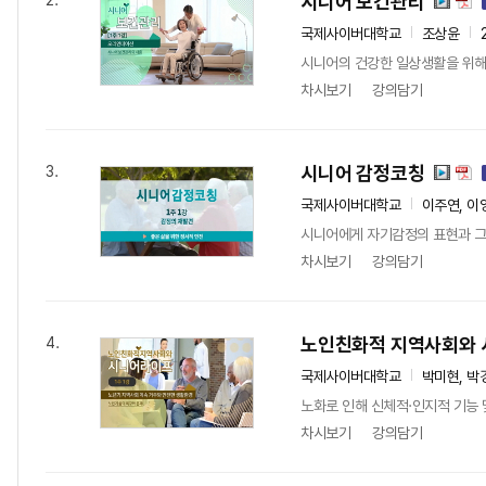
시니어 보건관리
2.
국제사이버대학교
조상윤
시니어의 건강한 일상생활을 위해 
차시보기
강의담기
시니어 감정코칭
3.
국제사이버대학교
이주연, 이
시니어에게 자기감정의 표현과 그에
차시보기
강의담기
노인친화적 지역사회와
4.
국제사이버대학교
박미현, 박
노화로 인해 신체적·인지적 기능
차시보기
강의담기