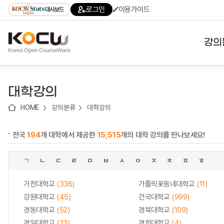
로
로
로
바
로그인
이용가이드
대시보드
가
가
가
로
기
기
기
가
(skip
기
to
강의
content)
대학
대학강의
기관
HOME
강의분류
대학강의
전공
전국
194
개 대학에서 제공한
15,515
개의 대학 강의를 만나보세요!
테마
ㄱ
ㄴ
ㄷ
ㄹ
ㅁ
ㅂ
ㅅ
ㅇ
ㅈ
ㅊ
ㅍ
ㅎ
가천대학교
(336)
가톨릭꽃동네대학교
(11)
강원대학교
(45)
건국대학교
(999)
경동대학교
(52)
경북대학교
(109)
경일대학교
(23)
경희대학교
(4)