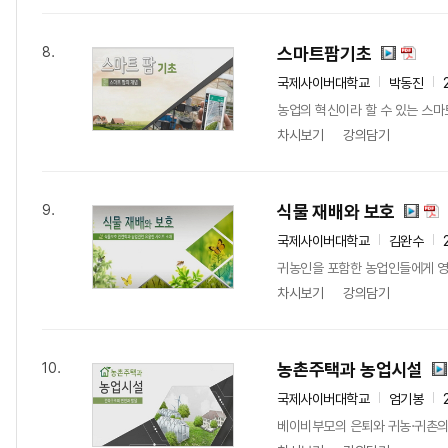
스마트팜기초
8.
국제사이버대학교
박동진
농업의 혁신이라 할 수 있는 스마
차시보기
강의담기
식물 재배와 보호
9.
국제사이버대학교
김완수
귀농인을 포함한 농업인들에게 영농
차시보기
강의담기
농촌주택과 농업시설
10.
국제사이버대학교
엄기봉
베이비부모의 은퇴와 귀농·귀촌의 