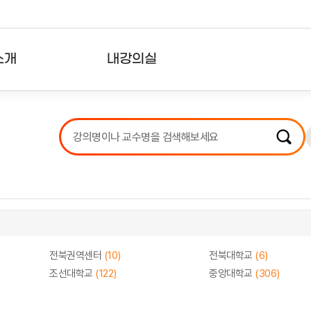
소개
내강의실
?
강의리스트
수강확인증강의
사용자의견
내강의클립
전북권역센터
(10)
전북대학교
(6)
조선대학교
(122)
중앙대학교
(306)