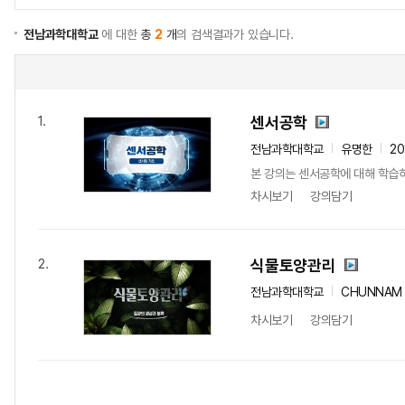
전남과학대학교
에 대한
총
2
개
의 검색결과가 있습니다.
센서공학
1.
전남과학대학교
유명한
20
본 강의는 센서공학에 대해 학습
차시보기
강의담기
식물토양관리
2.
전남과학대학교
CHUNNAM 
차시보기
강의담기