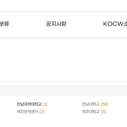
분류
공지사항
KOCW
강의
공지사항
KOCW란
강의
뉴스레터
활용안내
분야
주요통계현황
발자취
강의
서비스도움말
고객센터
전남과학대학교
(2)
전남대학교
(56)
제주권역센터
(3)
제주대학교
(6)