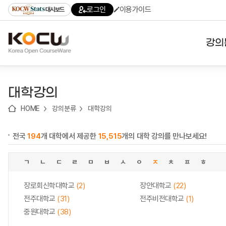
로
로
로
바
로그인
이용가이드
대시보드
가
가
가
로
기
기
기
가
(skip
기
to
강의
content)
대학
대학강의
기관
HOME
강의분류
대학강의
전공
전국
194
개 대학에서 제공한
15,515
개의 대학 강의를 만나보세요!
테마
ㄱ
ㄴ
ㄷ
ㄹ
ㅁ
ㅂ
ㅅ
ㅇ
ㅈ
ㅊ
ㅍ
ㅎ
장로회신학대학교
(2)
장안대학교
(22)
전주대학교
(31)
전주비전대학교
(1)
중원대학교
(38)