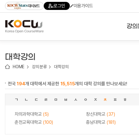
로
로
로
바
로그인
이용가이드
대시보드
가
가
가
로
기
기
기
가
(skip
기
to
강의
content)
대학
대학강의
기관
HOME
강의분류
대학강의
전공
전국
194
개 대학에서 제공한
15,515
개의 대학 강의를 만나보세요!
테마
ㄱ
ㄴ
ㄷ
ㄹ
ㅁ
ㅂ
ㅅ
ㅇ
ㅈ
ㅊ
ㅍ
ㅎ
차의과학대학교
(5)
창신대학교
(37)
춘천교육대학교
(100)
충남대학교
(181)