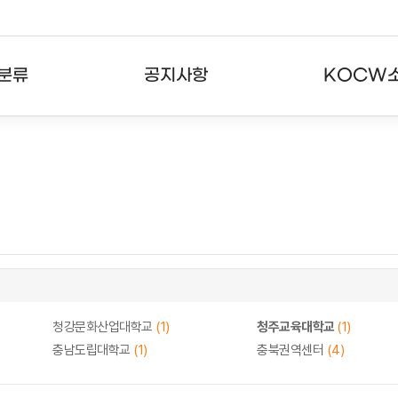
분류
공지사항
KOCW
강의
공지사항
KOCW란
강의
뉴스레터
활용안내
분야
주요통계현황
발자취
강의
서비스도움말
고객센터
청강문화산업대학교
(1)
청주교육대학교
(1)
충남도립대학교
(1)
충북권역센터
(4)