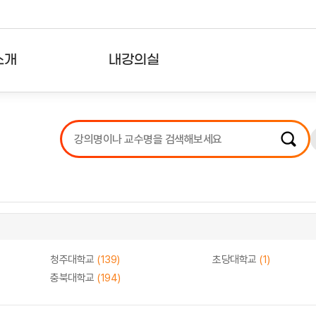
소개
내강의실
?
강의리스트
수강확인증강의
사용자의견
내강의클립
청주대학교
(139)
초당대학교
(1)
충북대학교
(194)