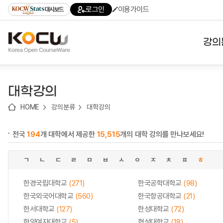
로
로
로
바
로그인
이용가이드
대시보드
가
가
가
로
기
기
기
가
(skip
기
to
강의
content)
대학
대학강의
기관
HOME
강의분류
대학강의
전공
전국
194
개 대학에서 제공한
15,515
개의 대학 강의를 만나보세요!
테마
ㄱ
ㄴ
ㄷ
ㄹ
ㅁ
ㅂ
ㅅ
ㅇ
ㅈ
ㅊ
ㅍ
ㅎ
한경국립대학교
(271)
한국공학대학교
(98)
한국외국어대학교
(560)
한국항공대학교
(21)
한서대학교
(127)
한성대학교
(72)
한양여자대학교
(5)
협성대학교
(18)