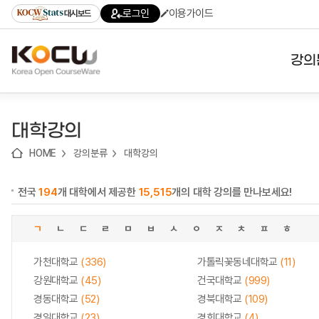
로
로
로
바
로그인
이용가이드
대시보드
가
가
가
로
기
기
기
가
(skip
기
to
강의
content)
대학
대학강의
기관
HOME
강의분류
대학강의
전공
전국
194
개 대학에서 제공한
15,515
개의 대학 강의를 만나보세요!
테마
ㄱ
ㄴ
ㄷ
ㄹ
ㅁ
ㅂ
ㅅ
ㅇ
ㅈ
ㅊ
ㅍ
ㅎ
가천대학교
(336)
가톨릭꽃동네대학교
(11)
강원대학교
(45)
건국대학교
(999)
경동대학교
(52)
경북대학교
(109)
경일대학교
(23)
경희대학교
(4)