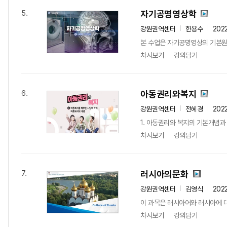
자기공명영상학
5.
강원권역센터
한용수
202
본 수업은 자기공명영상의 기본원리 
차시보기
강의담기
아동권리와복지
6.
강원권역센터
전혜경
202
1. 아동권리와 복지의 기본개념과
차시보기
강의담기
러시아의문화
7.
강원권역센터
김영식
202
이 과목은 러시아어와 러시아에 대
차시보기
강의담기