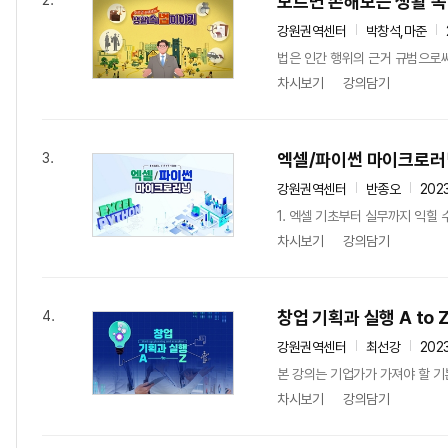
모르면 손해보는 생활 속
2.
강원권역센터
박창석,마준
법은 인간 행위의 근거 규범으로써
차시보기
강의담기
엑셀/파이썬 마이크로러
3.
강원권역센터
반종오
202
1. 엑셀 기초부터 실무까지 익힐 
차시보기
강의담기
창업 기획과 실행 A to 
4.
강원권역센터
최선강
202
본 강의는 기업가가 가져야 할 기
차시보기
강의담기