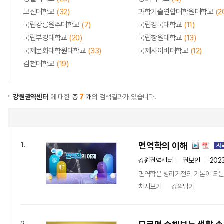
고신대학교
(32)
과학기술연합대학원대학교
(2
국립강릉원주대학교
(7)
국립경국대학교
(11)
국립부경대학교
(20)
국립창원대학교
(13)
국제문화대학원대학교
(33)
국제사이버대학교
(12)
김천대학교
(19)
강원권역센터
에 대한
총
7
개
의 검색결과가 있습니다.
면역학의 이해
1.
강원권역센터
권보인
202
면역학은 병리기전의 기본이 되는 염증
차시보기
강의담기