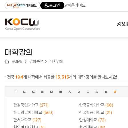
로
로
로
바
로그인
이용가이드
대시보드
가
가
가
로
기
기
기
가
(skip
기
to
강의
content)
대학
대학강의
기관
HOME
강의분류
대학강의
전공
전국
194
개 대학에서 제공한
15,515
개의 대학 강의를 만나보세요!
테마
ㄱ
ㄴ
ㄷ
ㄹ
ㅁ
ㅂ
ㅅ
ㅇ
ㅈ
ㅊ
ㅍ
ㅎ
한경국립대학교
(271)
한국공학대학교
(98)
한국외국어대학교
(560)
한국항공대학교
(21)
한서대학교
(127)
한성대학교
(72)
한양여자대학교
(5)
협성대학교
(18)