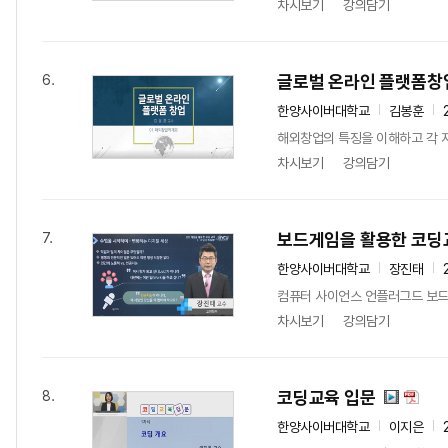
차시보기
강의담기
글로벌 온라인 플랫폼창
6.
한양사이버대학교
김봉훈
해외창업의 특징을 이해하고 각 지
차시보기
강의담기
보드게임을 활용한 코딩
7.
한양사이버대학교
장진태
컴퓨터 사이언스 언플러그드 보드
차시보기
강의담기
코딩교육 입문
8.
한양사이버대학교
이지은