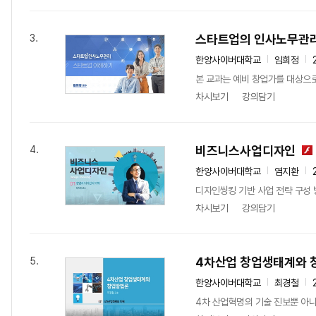
스타트업의 인사노무관
3.
한양사이버대학교
임희정
본 교과는 예비 창업가를 대상으로
차시보기
강의담기
비즈니스사업디자인
4.
한양사이버대학교
염지환
디자인씽킹 기반 사업 전략 구성
차시보기
강의담기
4차산업 창업생태계와 
5.
한양사이버대학교
최경철
4차 산업혁명의 기술 진보뿐 아니