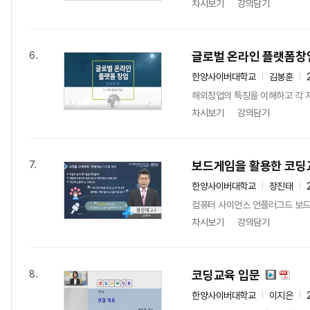
차시보기
강의담기
글로벌 온라인 플랫폼창
6.
한양사이버대학교
김봉훈
해외창업의 특징을 이해하고 각 지
차시보기
강의담기
보드게임을 활용한 코딩
7.
한양사이버대학교
장진태
컴퓨터 사이언스 언플러그드 보드
차시보기
강의담기
코딩교육 입문
8.
한양사이버대학교
이지은