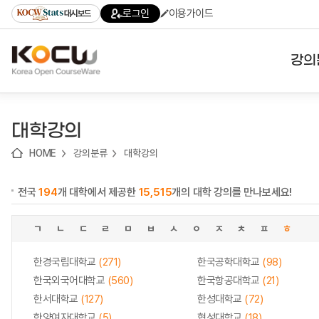
로
로
로
바
로그인
이용가이드
대시보드
가
가
가
로
기
기
기
가
(skip
기
to
강의
content)
대학
대학강의
기관
HOME
강의분류
대학강의
전공
전국
194
개 대학에서 제공한
15,515
개의 대학 강의를 만나보세요!
테마
ㄱ
ㄴ
ㄷ
ㄹ
ㅁ
ㅂ
ㅅ
ㅇ
ㅈ
ㅊ
ㅍ
ㅎ
한경국립대학교
(271)
한국공학대학교
(98)
한국외국어대학교
(560)
한국항공대학교
(21)
한서대학교
(127)
한성대학교
(72)
한양여자대학교
(5)
협성대학교
(18)