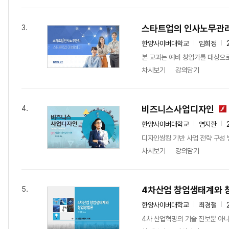
스타트업의 인사노무관
3.
한양사이버대학교
임희정
본 교과는 예비 창업가를 대상으로
차시보기
강의담기
비즈니스사업디자인
4.
한양사이버대학교
염지환
디자인씽킹 기반 사업 전략 구성
차시보기
강의담기
4차산업 창업생태계와 
5.
한양사이버대학교
최경철
4차 산업혁명의 기술 진보뿐 아니