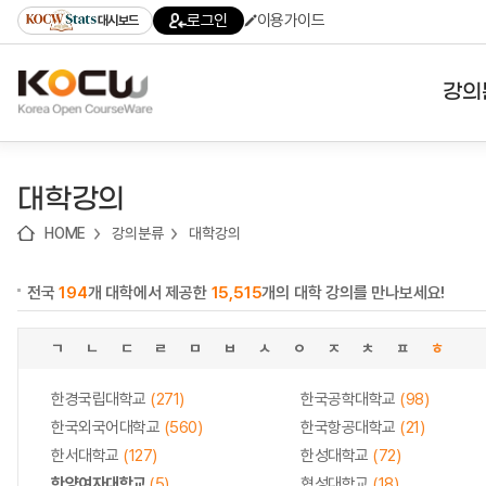
로
로
로
바
로그인
이용가이드
대시보드
가
가
가
로
기
기
기
가
(skip
기
to
강의
content)
대학
대학강의
기관
HOME
강의분류
대학강의
전공
전국
194
개 대학에서 제공한
15,515
개의 대학 강의를 만나보세요!
테마
ㄱ
ㄴ
ㄷ
ㄹ
ㅁ
ㅂ
ㅅ
ㅇ
ㅈ
ㅊ
ㅍ
ㅎ
한경국립대학교
(271)
한국공학대학교
(98)
한국외국어대학교
(560)
한국항공대학교
(21)
한서대학교
(127)
한성대학교
(72)
한양여자대학교
(5)
협성대학교
(18)