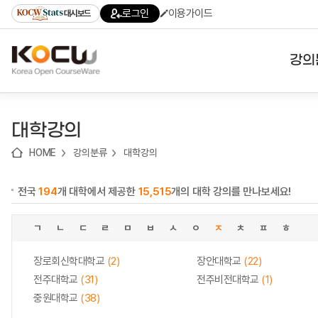
로
로
로
바
로그인
이용가이드
대시보드
가
가
가
로
기
기
기
가
(skip
기
to
강의
content)
대학
대학강의
기관
HOME
강의분류
대학강의
전공
전국
194
개 대학에서 제공한
15,515
개의 대학 강의를 만나보세요!
테마
ㄱ
ㄴ
ㄷ
ㄹ
ㅁ
ㅂ
ㅅ
ㅇ
ㅈ
ㅊ
ㅍ
ㅎ
장로회신학대학교
(2)
장안대학교
(22)
전주대학교
(31)
전주비전대학교
(1)
중원대학교
(38)