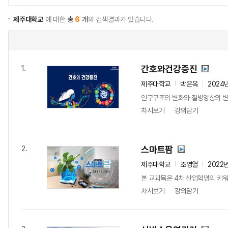
제주대학교
에 대한
총
6
개
의 검색결과가 있습니다.
간호와건강증진
1.
제주대학교
박은옥
2024
인구구조의 변화와 질병양상의 변화
차시보기
강의담기
스마트팜
2.
제주대학교
조영열
2022
본 교과목은 4차 산업혁명의 키워
차시보기
강의담기