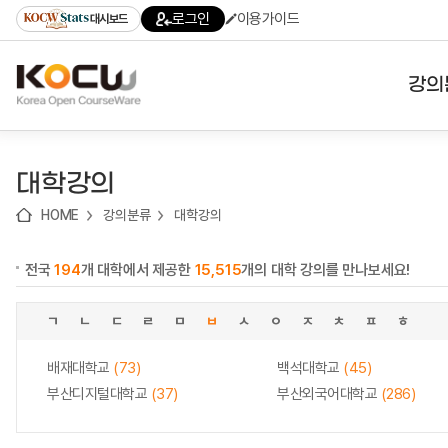
로
로
로
바
로그인
이용가이드
대시보드
가
가
가
로
기
기
기
가
(skip
기
to
강의
content)
대학
대학강의
기관
HOME
강의분류
대학강의
전공
전국
194
개 대학에서 제공한
15,515
개의 대학 강의를 만나보세요!
테마
ㄱ
ㄴ
ㄷ
ㄹ
ㅁ
ㅂ
ㅅ
ㅇ
ㅈ
ㅊ
ㅍ
ㅎ
배재대학교
(73)
백석대학교
(45)
부산디지털대학교
(37)
부산외국어대학교
(286)