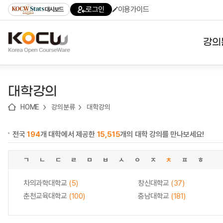
로
로
로
바
로그인
이용가이드
대시보드
가
가
가
로
기
기
기
가
(skip
기
to
강의
content)
대학
대학강의
기관
HOME
강의분류
대학강의
전공
전국
194
개 대학에서 제공한
15,515
개의 대학 강의를 만나보세요!
테마
ㄱ
ㄴ
ㄷ
ㄹ
ㅁ
ㅂ
ㅅ
ㅇ
ㅈ
ㅊ
ㅍ
ㅎ
차의과학대학교
(5)
창신대학교
(37)
춘천교육대학교
(100)
충남대학교
(181)