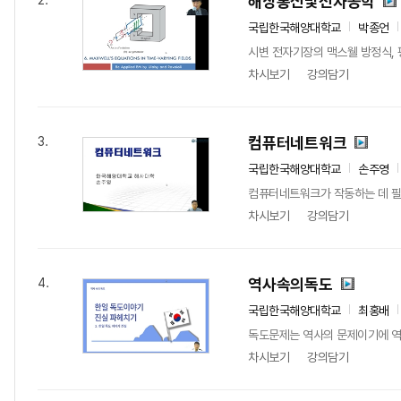
해상통신및전자공학
2.
국립한국해양대학교
박종언
시변 전자기장의 맥스웰 방정식, 평
차시보기
강의담기
컴퓨터네트워크
3.
국립한국해양대학교
손주영
컴퓨터네트워크가 작동하는 데 필
차시보기
강의담기
역사속의독도
4.
국립한국해양대학교
최홍배
독도문제는 역사의 문제이기에 역
차시보기
강의담기