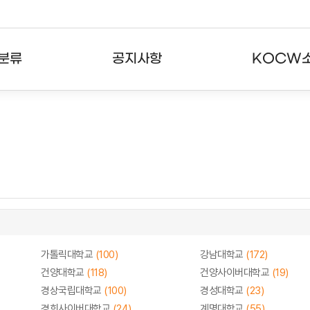
분류
공지사항
KOCW
강의
공지사항
KOCW란
강의
뉴스레터
활용안내
분야
주요통계현황
발자취
강의
서비스도움말
고객센터
가톨릭대학교
(100)
강남대학교
(172)
건양대학교
(118)
건양사이버대학교
(19)
경상국립대학교
(100)
경성대학교
(23)
경희사이버대학교
(24)
계명대학교
(55)