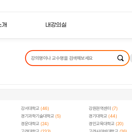
소개
내강의실
?
강의리스트
수강확인증강의
사용자의견
내강의클립
강서대학교
(46)
강원권역센터
(7)
경기과학기술대학교
(5)
경기대학교
(44)
경운대학교
(24)
경인교육대학교
(20)
고려대학교
(233)
고려사이버대학교
(26)