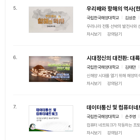
우리배와 항해의 역사(
5.
국립한국해양대학교
김성준
우리나라 전통 선박의 발전사와 
차시보기
강의담기
시대정신의 대전환: 대
6.
국립한국해양대학교
김태만
신해양 시대를 열기 위해 해양의
차시보기
강의담기
데이터통신 및 컴퓨터네
7.
국립한국해양대학교
손주영
컴퓨터 네트워크가 작동하는 프토
차시보기
강의담기