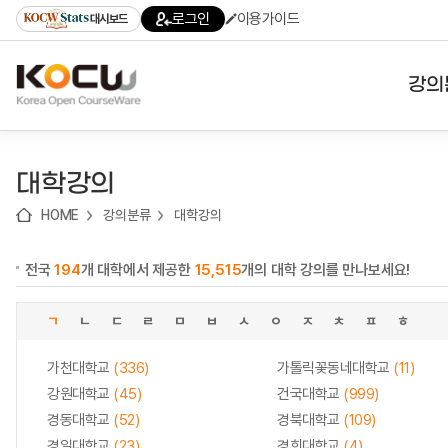
로
로
로
바
로그인
이용가이드
대시보드
가
가
가
로
기
기
기
가
(skip
기
to
강의
content)
대학
대학강의
기관
HOME
강의분류
대학강의
전공
전국
194
개 대학에서 제공한
15,515
개의 대학 강의를 만나보세요!
테마
ㄱ
ㄴ
ㄷ
ㄹ
ㅁ
ㅂ
ㅅ
ㅇ
ㅈ
ㅊ
ㅍ
ㅎ
가천대학교
(336)
가톨릭꽃동네대학교
(11)
강원대학교
(45)
건국대학교
(999)
경동대학교
(52)
경북대학교
(109)
경일대학교
(23)
경희대학교
(4)