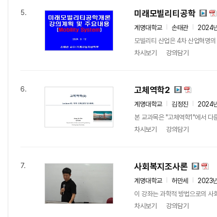
미래모빌리티공학
5.
계명대학교
손태관
2024
모빌리티 산업은 4차 산업혁명의 
차시보기
강의담기
고체역학2
6.
계명대학교
김정진
2024
본 교과목은 "고체역학1"에서 다룬
차시보기
강의담기
사회복지조사론
7.
계명대학교
허만세
2023
이 강좌는 과학적 방법으로의 사
차시보기
강의담기