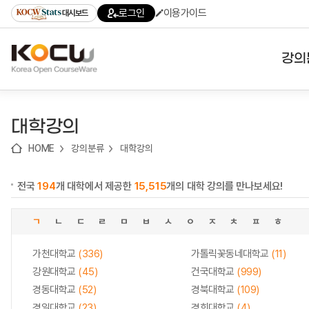
로
로
로
바
로그인
이용가이드
대시보드
가
가
가
로
기
기
기
가
(skip
기
to
강의
content)
대학
대학강의
기관
HOME
강의분류
대학강의
전공
전국
194
개 대학에서 제공한
15,515
개의 대학 강의를 만나보세요!
테마
ㄱ
ㄴ
ㄷ
ㄹ
ㅁ
ㅂ
ㅅ
ㅇ
ㅈ
ㅊ
ㅍ
ㅎ
가천대학교
(336)
가톨릭꽃동네대학교
(11)
강원대학교
(45)
건국대학교
(999)
경동대학교
(52)
경북대학교
(109)
경일대학교
(23)
경희대학교
(4)