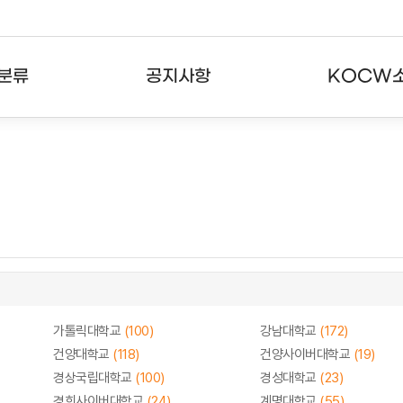
분류
공지사항
KOCW
강의
공지사항
KOCW란
강의
뉴스레터
활용안내
분야
주요통계현황
발자취
강의
서비스도움말
고객센터
가톨릭대학교
(100)
강남대학교
(172)
건양대학교
(118)
건양사이버대학교
(19)
경상국립대학교
(100)
경성대학교
(23)
경희사이버대학교
(24)
계명대학교
(55)