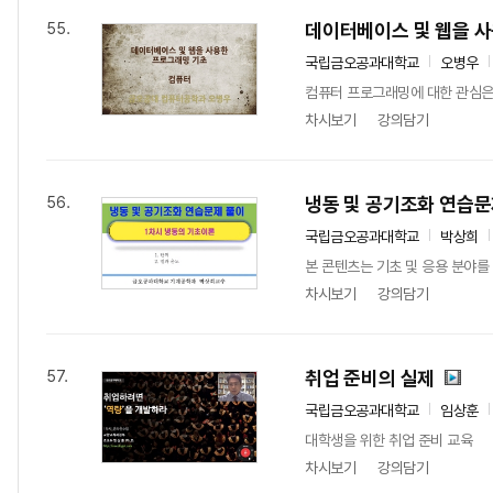
데이터베이스 및 웹을 
55.
국립금오공과대학교
오병우
컴퓨터 프로그래밍에 대한 관심은
차시보기
강의담기
냉동 및 공기조화 연습문
56.
국립금오공과대학교
박상희
본 콘텐츠는 기초 및 응용 분야를 
차시보기
강의담기
취업 준비의 실제
57.
국립금오공과대학교
임상훈
대학생을 위한 취업 준비 교육
차시보기
강의담기