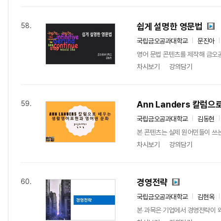
쉽게 설명한 영문법
58.
국립금오공과대학교
문진아
영어 문법 콘텐츠를 제작해 금오공
차시보기
강의담기
Ann Landers 칼럼
59.
국립금오공과대학교
김동현
본 콘텐츠는 실제 원어민들이 쓰는
차시보기
강의담기
경영전략
60.
국립금오공과대학교
김현옥
본 과목은 기업에서 경영전략이 왜