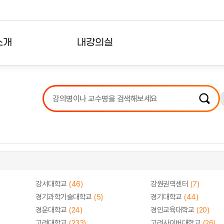
소개
내강의실
?
강의리스트
수강확인증강의
사용자의견
내강의클립
강서대학교
(46)
강원권역센터
(7)
경기과학기술대학교
(5)
경기대학교
(44)
경운대학교
(24)
경인교육대학교
(20)
고려대학교
(233)
고려사이버대학교
(26)