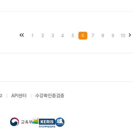
1
2
3
4
5
6
7
8
9
10
고
API센터
수강확인증검증