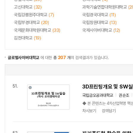
고신대학교
(32)
과학기술연합대학원대학교
(2
국립강릉원주대학교
(7)
국립경국대학교
(11)
국립부경대학교
(20)
국립창원대학교
(13)
국제문화대학원대학교
(33)
국제사이버대학교
(12)
김천대학교
(19)
글로벌사이버대학교
에 대한
총
207
개
의 검색결과가 있습니다.
3D프린팅개요 및 SW
51.
국립금오공과대학교
권순조
◆ 본 콘텐츠는 4차산업혁명 핵심 
차시보기
강의담기