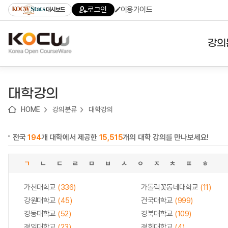
로
로
로
바
로그인
이용가이드
대시보드
가
가
가
로
기
기
기
가
(skip
기
to
강의
content)
대학
대학강의
기관
HOME
강의분류
대학강의
전공
전국
194
개 대학에서 제공한
15,515
개의 대학 강의를 만나보세요!
테마
ㄱ
ㄴ
ㄷ
ㄹ
ㅁ
ㅂ
ㅅ
ㅇ
ㅈ
ㅊ
ㅍ
ㅎ
가천대학교
(336)
가톨릭꽃동네대학교
(11)
강원대학교
(45)
건국대학교
(999)
경동대학교
(52)
경북대학교
(109)
경일대학교
(23)
경희대학교
(4)