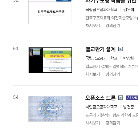
자기주도형 학습을 위한
52.
국립금오공과대학교
김우석
건축구조재료의 역전학습모형(Flip
차시보기
강의담기
열교환기 설계
53.
국립금오공과대학교
박상희
열교환기 설계는 열역학의 기본개념
차시보기
강의담기
오픈소스 드론
54.
국립금오공과대학교
방건준
드론의 기본적인 항공 역학과 드
차시보기
강의담기