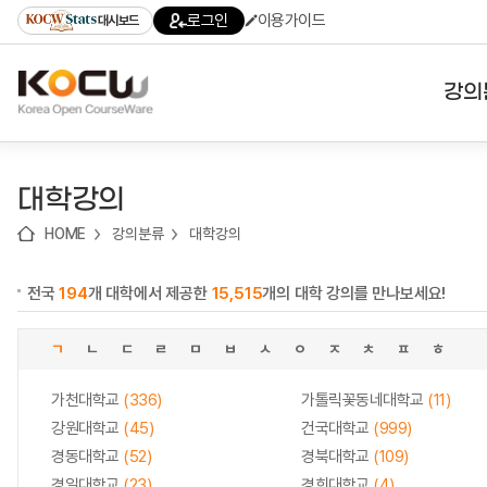
로
로
로
바
로그인
이용가이드
대시보드
가
가
가
로
기
기
기
가
(skip
기
to
강의
content)
대학
대학강의
기관
HOME
강의분류
대학강의
전공
전국
194
개 대학에서 제공한
15,515
개의 대학 강의를 만나보세요!
테마
ㄱ
ㄴ
ㄷ
ㄹ
ㅁ
ㅂ
ㅅ
ㅇ
ㅈ
ㅊ
ㅍ
ㅎ
가천대학교
(336)
가톨릭꽃동네대학교
(11)
강원대학교
(45)
건국대학교
(999)
경동대학교
(52)
경북대학교
(109)
경일대학교
(23)
경희대학교
(4)