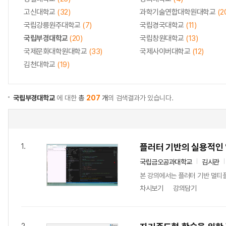
고신대학교
(32)
과학기술연합대학원대학교
(2
국립강릉원주대학교
(7)
국립경국대학교
(11)
국립부경대학교
(20)
국립창원대학교
(13)
국제문화대학원대학교
(33)
국제사이버대학교
(12)
김천대학교
(19)
국립부경대학교
에 대한
총
207
개
의 검색결과가 있습니다.
플러터 기반의 실용적인 
1.
국립금오공과대학교
김시관
본 강의에서는 플러터 기반 멀티
차시보기
강의담기