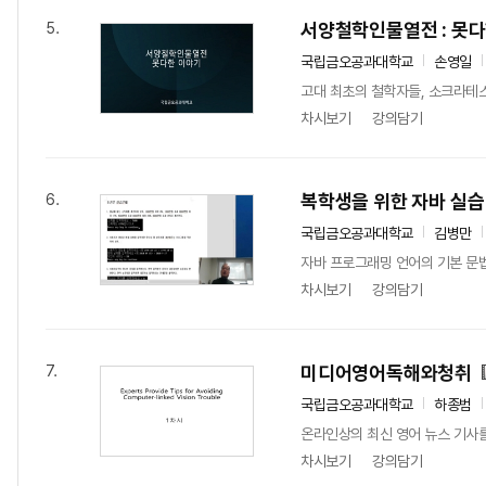
서양철학인물열전 : 못
5.
국립금오공과대학교
손영일
고대 최초의 철학자들, 소크라테
차시보기
강의담기
복학생을 위한 자바 실습
6.
국립금오공과대학교
김병만
자바 프로그래밍 언어의 기본 문법
차시보기
강의담기
미디어영어독해와청취
7.
국립금오공과대학교
하종범
온라인상의 최신 영어 뉴스 기사를
차시보기
강의담기