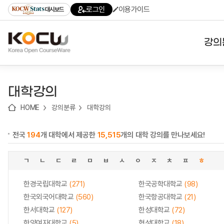
로
로
로
바
로그인
이용가이드
대시보드
가
가
가
로
기
기
기
가
(skip
기
to
강의
content)
대학
대학강의
기관
HOME
강의분류
대학강의
전공
전국
194
개 대학에서 제공한
15,515
개의 대학 강의를 만나보세요!
테마
ㄱ
ㄴ
ㄷ
ㄹ
ㅁ
ㅂ
ㅅ
ㅇ
ㅈ
ㅊ
ㅍ
ㅎ
한경국립대학교
(271)
한국공학대학교
(98)
한국외국어대학교
(560)
한국항공대학교
(21)
한서대학교
(127)
한성대학교
(72)
한양여자대학교
(5)
협성대학교
(18)