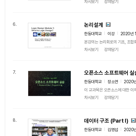
차시보기
강의담기
논리설계
6.
한동대학교
이강
2020년 
본강의는 논리회로의 기초, 조합회
차시보기
강의담기
오픈소스 소프트웨어 실
7.
한동대학교
장소연
2020
이 교과목은 오픈소스에 대한 이해, 
차시보기
강의담기
데이터 구조 (Part I)
8.
한동대학교
김영섭
2020