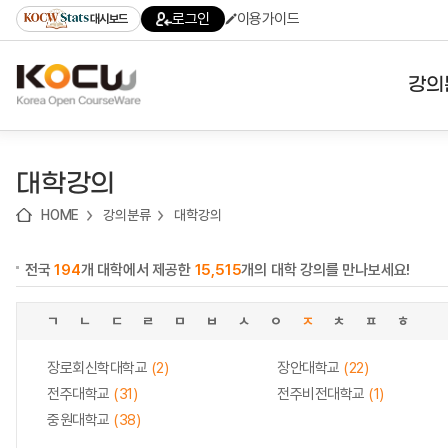
로
로
로
바
로그인
이용가이드
대시보드
가
가
가
로
기
기
기
가
(skip
기
to
강의
content)
대학
대학강의
기관
HOME
강의분류
대학강의
전공
전국
194
개 대학에서 제공한
15,515
개의 대학 강의를 만나보세요!
테마
ㄱ
ㄴ
ㄷ
ㄹ
ㅁ
ㅂ
ㅅ
ㅇ
ㅈ
ㅊ
ㅍ
ㅎ
장로회신학대학교
(2)
장안대학교
(22)
전주대학교
(31)
전주비전대학교
(1)
중원대학교
(38)