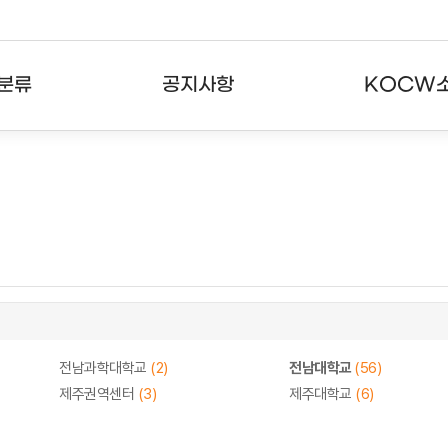
분류
공지사항
KOCW
강의
공지사항
KOCW란
강의
뉴스레터
활용안내
분야
주요통계현황
발자취
강의
서비스도움말
고객센터
전남과학대학교
(2)
전남대학교
(56)
제주권역센터
(3)
제주대학교
(6)