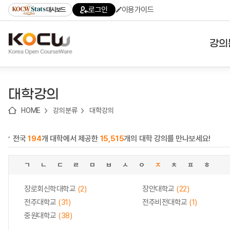
로
로
로
바
로그인
이용가이드
대시보드
가
가
가
로
기
기
기
가
(skip
기
to
강의
content)
대학
대학강의
기관
HOME
강의분류
대학강의
전공
전국
194
개 대학에서 제공한
15,515
개의 대학 강의를 만나보세요!
테마
ㄱ
ㄴ
ㄷ
ㄹ
ㅁ
ㅂ
ㅅ
ㅇ
ㅈ
ㅊ
ㅍ
ㅎ
장로회신학대학교
(2)
장안대학교
(22)
전주대학교
(31)
전주비전대학교
(1)
중원대학교
(38)