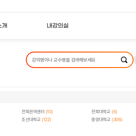
소개
내강의실
?
강의리스트
수강확인증강의
사용자의견
내강의클립
전북권역센터
(10)
전북대학교
(6)
조선대학교
(122)
중앙대학교
(306)