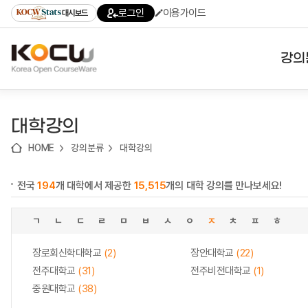
로
로
로
바
로그인
이용가이드
대시보드
가
가
가
로
기
기
기
가
(skip
기
to
강의
content)
대학
대학강의
기관
HOME
강의분류
대학강의
전공
전국
194
개 대학에서 제공한
15,515
개의 대학 강의를 만나보세요!
테마
ㄱ
ㄴ
ㄷ
ㄹ
ㅁ
ㅂ
ㅅ
ㅇ
ㅈ
ㅊ
ㅍ
ㅎ
장로회신학대학교
(2)
장안대학교
(22)
전주대학교
(31)
전주비전대학교
(1)
중원대학교
(38)