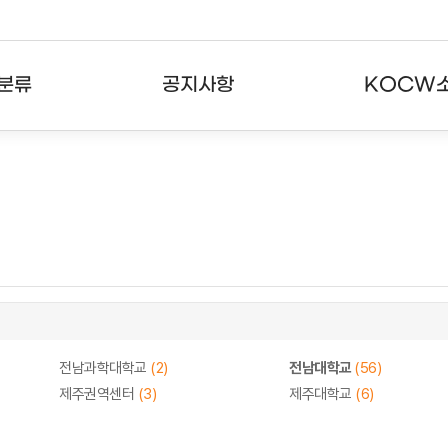
분류
공지사항
KOCW
강의
공지사항
KOCW란
강의
뉴스레터
활용안내
분야
주요통계현황
발자취
강의
서비스도움말
고객센터
전남과학대학교
(2)
전남대학교
(56)
제주권역센터
(3)
제주대학교
(6)