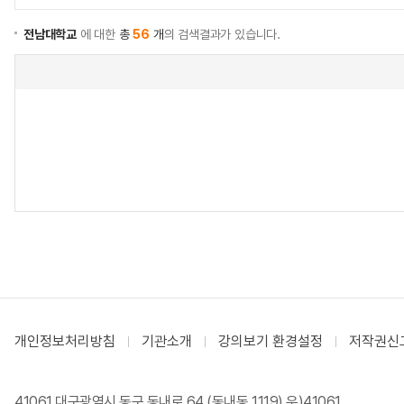
전남대학교
에 대한
총
56
개
의 검색결과가 있습니다.
개인정보처리방침
기관소개
강의보기 환경설정
저작권신
41061 대구광역시 동구 동내로 64 (동내동 1119) 우)41061