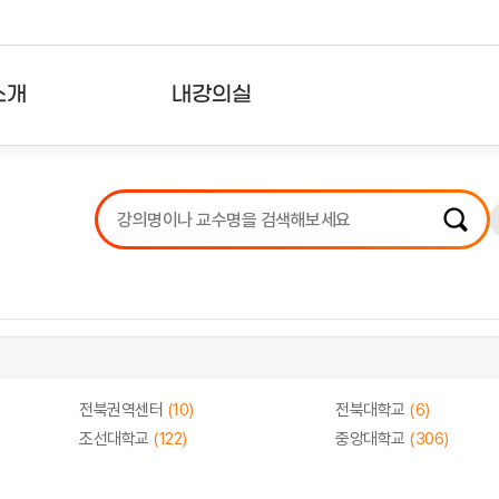
소개
내강의실
?
강의리스트
수강확인증강의
사용자의견
내강의클립
전북권역센터
(10)
전북대학교
(6)
조선대학교
(122)
중앙대학교
(306)