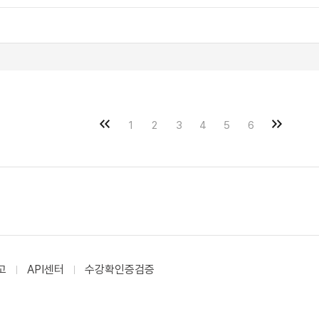
1
2
3
4
5
6
고
API센터
수강확인증검증