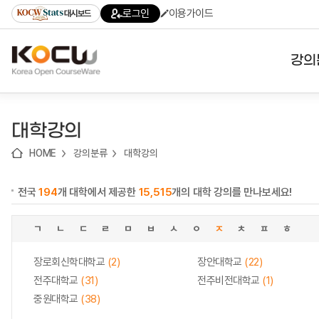
로
로
로
바
로그인
이용가이드
대시보드
가
가
가
로
기
기
기
가
(skip
기
to
강의
content)
대학
대학강의
기관
HOME
강의분류
대학강의
전공
전국
194
개 대학에서 제공한
15,515
개의 대학 강의를 만나보세요!
테마
ㄱ
ㄴ
ㄷ
ㄹ
ㅁ
ㅂ
ㅅ
ㅇ
ㅈ
ㅊ
ㅍ
ㅎ
장로회신학대학교
(2)
장안대학교
(22)
전주대학교
(31)
전주비전대학교
(1)
중원대학교
(38)