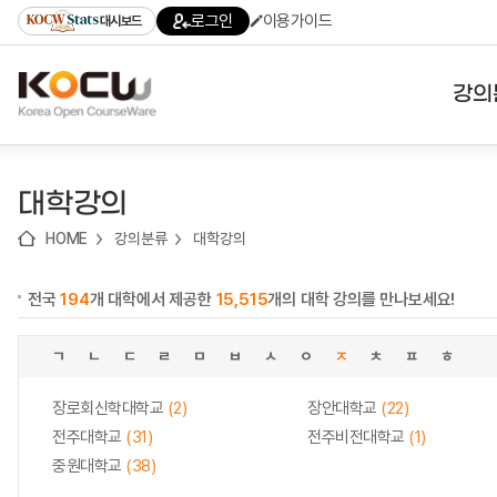
로
로
로
바
로그인
이용가이드
대시보드
가
가
가
로
기
기
기
가
(skip
기
to
강의
content)
대학
대학강의
기관
HOME
강의분류
대학강의
전공
전국
194
개 대학에서 제공한
15,515
개의 대학 강의를 만나보세요!
테마
ㄱ
ㄴ
ㄷ
ㄹ
ㅁ
ㅂ
ㅅ
ㅇ
ㅈ
ㅊ
ㅍ
ㅎ
장로회신학대학교
(2)
장안대학교
(22)
전주대학교
(31)
전주비전대학교
(1)
중원대학교
(38)