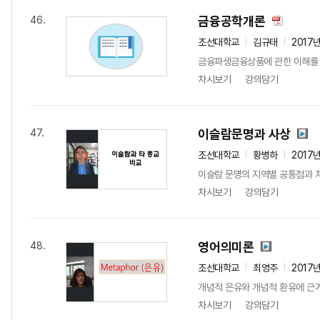
금융공학개론
46.
조선대학교
김규태
2017
금융파생금융상품에 관한 이해를 
차시보기
강의담기
이슬람문명과 사상
47.
조선대학교
황병하
2017
이슬람 문명의 지역별 공통점과 차
차시보기
강의담기
영어의미론
48.
조선대학교
최영주
2017
개념적 은유와 개념적 환유에 근
차시보기
강의담기