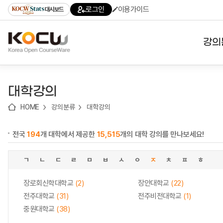
로
로
로
바
로그인
이용가이드
대시보드
가
가
가
로
기
기
기
가
(skip
기
to
강의
content)
대학
대학강의
기관
HOME
강의분류
대학강의
전공
전국
194
개 대학에서 제공한
15,515
개의 대학 강의를 만나보세요!
테마
ㄱ
ㄴ
ㄷ
ㄹ
ㅁ
ㅂ
ㅅ
ㅇ
ㅈ
ㅊ
ㅍ
ㅎ
장로회신학대학교
(2)
장안대학교
(22)
전주대학교
(31)
전주비전대학교
(1)
중원대학교
(38)