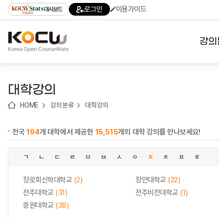
로
로
로
바
로그인
이용가이드
대시보드
가
가
가
로
기
기
기
가
(skip
기
to
강의
content)
대학
대학강의
기관
HOME
강의분류
대학강의
전공
전국
194
개 대학에서 제공한
15,515
개의 대학 강의를 만나보세요!
테마
ㄱ
ㄴ
ㄷ
ㄹ
ㅁ
ㅂ
ㅅ
ㅇ
ㅈ
ㅊ
ㅍ
ㅎ
장로회신학대학교
(2)
장안대학교
(22)
전주대학교
(31)
전주비전대학교
(1)
중원대학교
(38)