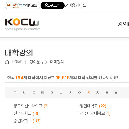
로
로
로
바
로그인
이용가이드
대시보드
가
가
가
로
기
기
기
가
(skip
기
to
강의
content)
대학
대학강의
기관
HOME
강의분류
대학강의
전공
전국
194
개 대학에서 제공한
15,515
개의 대학 강의를 만나보세요!
테마
ㄱ
ㄴ
ㄷ
ㄹ
ㅁ
ㅂ
ㅅ
ㅇ
ㅈ
ㅊ
ㅍ
ㅎ
장로회신학대학교
(2)
장안대학교
(22)
전주대학교
(31)
전주비전대학교
(1)
중원대학교
(38)