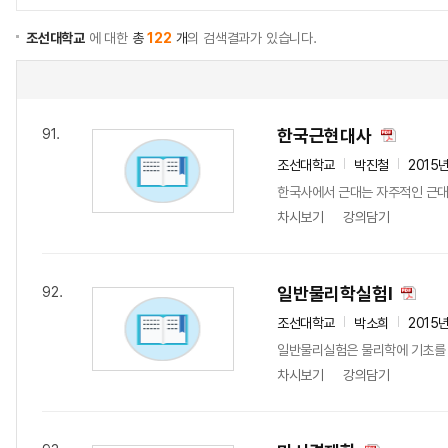
조선대학교
에 대한
총
122
개
의 검색결과가 있습니다.
한국근현대사
91.
조선대학교
박진철
2015
한국사에서 근대는 자주적인 근대민
차시보기
강의담기
일반물리학실험Ⅰ
92.
조선대학교
박소희
2015
일반물리실험은 물리학에 기초를 
차시보기
강의담기