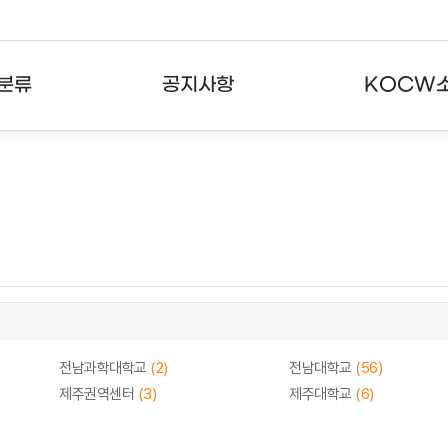
분류
공지사항
KOCW
강의
공지사항
KOCW란
강의
뉴스레터
활용안내
분야
주요통계현황
발자취
강의
서비스도움말
고객센터
전남과학대학교
(2)
전남대학교
(56)
제주권역센터
(3)
제주대학교
(6)