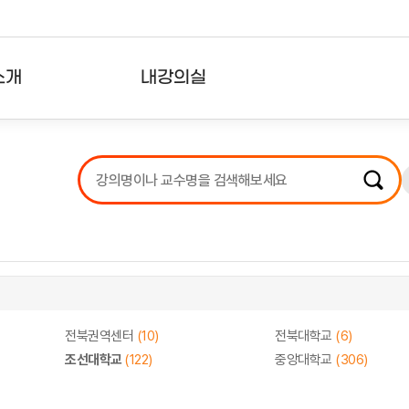
소개
내강의실
?
강의리스트
수강확인증강의
사용자의견
내강의클립
전북권역센터
(10)
전북대학교
(6)
조선대학교
(122)
중앙대학교
(306)