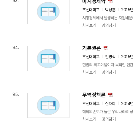
미시경제학
93.
조선대학교
박성훈
2015
시장경제에서 발생하는 자원배분의 
차시보기
강의담기
기본권론
94.
조선대학교
김명식
2015
헌법의 최고이념이자 목적인 인간의
차시보기
강의담기
무역정책론
95.
조선대학교
심재희
2014
해외의존도가 높은 우리나라의 상황
차시보기
강의담기