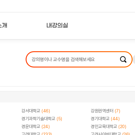
소개
내강의실
?
강의리스트
수강확인증강의
사용자의견
내강의클립
강서대학교
(46)
강원권역센터
(7)
경기과학기술대학교
(5)
경기대학교
(44)
경운대학교
(24)
경인교육대학교
(20)
고려대학교
(233)
고려사이버대학교
(26)