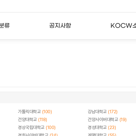
분류
공지사항
KOCW
강의
공지사항
KOCW란
강의
뉴스레터
활용안내
분야
주요통계현황
발자취
강의
서비스도움말
고객센터
가톨릭대학교
(100)
강남대학교
(172)
건양대학교
(118)
건양사이버대학교
(19)
경상국립대학교
(100)
경성대학교
(23)
경희사이버대학교
(24)
계명대학교
(55)