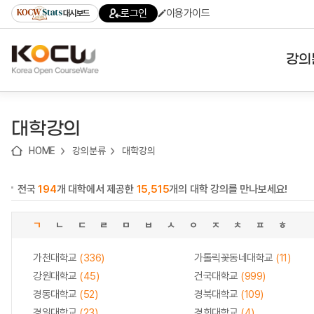
로
로
로
바
로그인
이용가이드
대시보드
가
가
가
로
기
기
기
가
(skip
기
to
강의
content)
대학
대학강의
기관
HOME
강의분류
대학강의
전공
전국
194
개 대학에서 제공한
15,515
개의 대학 강의를 만나보세요!
테마
ㄱ
ㄴ
ㄷ
ㄹ
ㅁ
ㅂ
ㅅ
ㅇ
ㅈ
ㅊ
ㅍ
ㅎ
가천대학교
(336)
가톨릭꽃동네대학교
(11)
강원대학교
(45)
건국대학교
(999)
경동대학교
(52)
경북대학교
(109)
경일대학교
(23)
경희대학교
(4)