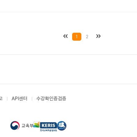
1
2
고
API센터
수강확인증검증