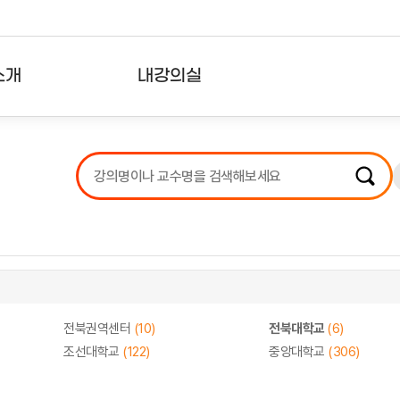
소개
내강의실
?
강의리스트
수강확인증강의
사용자의견
내강의클립
전북권역센터
(10)
전북대학교
(6)
조선대학교
(122)
중앙대학교
(306)