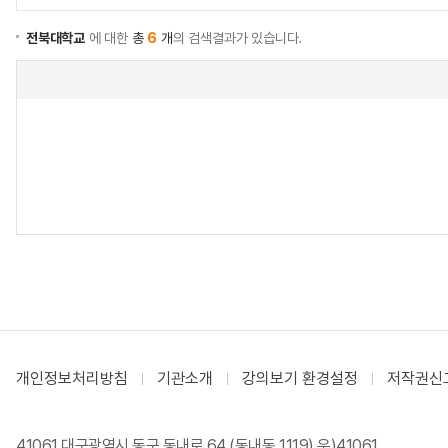
전북대학교
에 대한
총
6
개
의 검색결과가 있습니다.
개인정보처리방침
기관소개
강의보기 환경설정
저작권신
41061 대구광역시 동구 동내로 64 (동내동 1119) 우)41061