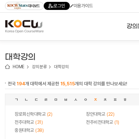
로
로
로
바
로그인
이용가이드
대시보드
가
가
가
로
기
기
기
가
(skip
기
to
강의
content)
대학
대학강의
기관
HOME
강의분류
대학강의
전공
전국
194
개 대학에서 제공한
15,515
개의 대학 강의를 만나보세요!
테마
ㄱ
ㄴ
ㄷ
ㄹ
ㅁ
ㅂ
ㅅ
ㅇ
ㅈ
ㅊ
ㅍ
ㅎ
장로회신학대학교
(2)
장안대학교
(22)
전주대학교
(31)
전주비전대학교
(1)
중원대학교
(38)