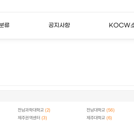
분류
공지사항
KOCW
강의
공지사항
KOCW란
강의
뉴스레터
활용안내
분야
주요통계현황
발자취
강의
서비스도움말
고객센터
전남과학대학교
(2)
전남대학교
(56)
제주권역센터
(3)
제주대학교
(6)