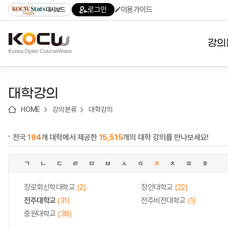
로
로
로
바
로그인
이용가이드
대시보드
가
가
가
로
기
기
기
가
(skip
기
to
강의
content)
대학
대학강의
기관
HOME
강의분류
대학강의
전공
전국
194
개 대학에서 제공한
15,515
개의 대학 강의를 만나보세요!
테마
ㄱ
ㄴ
ㄷ
ㄹ
ㅁ
ㅂ
ㅅ
ㅇ
ㅈ
ㅊ
ㅍ
ㅎ
장로회신학대학교
(2)
장안대학교
(22)
전주대학교
(31)
전주비전대학교
(1)
중원대학교
(38)