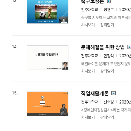
축구코칭론
13.
전주대학교
정경구
2020
축구를 지도하는 코치의 이론적지
차시보기
강의담기
문제해결을 위한 방법
14.
전주대학교
민정익
2020
해결해야할 문제가 무었인지 문제
차시보기
강의담기
직업재활개론
15.
전주대학교
신숙경
2020
<장애인재활상담사>라는 국가자격
차시보기
강의담기