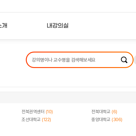
소개
내강의실
?
강의리스트
수강확인증강의
사용자의견
내강의클립
전북권역센터
(10)
전북대학교
(6)
조선대학교
(122)
중앙대학교
(306)