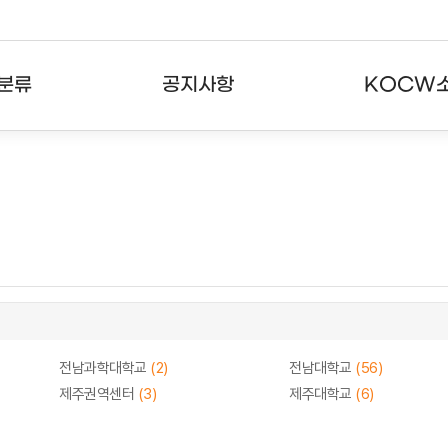
분류
공지사항
KOCW
강의
공지사항
KOCW란
강의
뉴스레터
활용안내
분야
주요통계현황
발자취
강의
서비스도움말
고객센터
전남과학대학교
(2)
전남대학교
(56)
제주권역센터
(3)
제주대학교
(6)