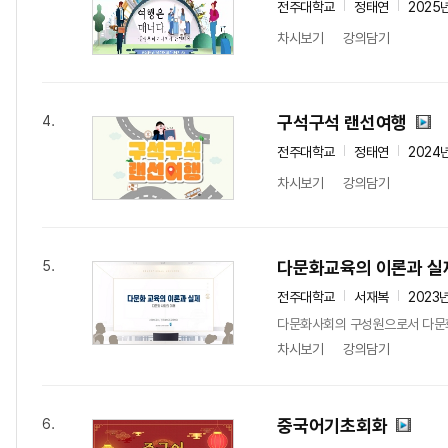
전주대학교
정태연
2025
차시보기
강의담기
구석구석 랜선여행
4.
전주대학교
정태연
2024
차시보기
강의담기
다문화교육의 이론과 실
5.
전주대학교
서재복
2023
다문화사회의 구성원으로서 다문화
차시보기
강의담기
중국어기초회화
6.