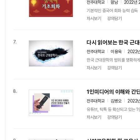
전주대학교
왕남
2022년 
기본적인 중국어 회화 능력 습득
차시보기
강의담기
다시 읽어보는 한국 근
7.
전주대학교
이용욱
2022
한국 근대문학의 범위를 명확하게
차시보기
강의담기
1인미디어의 이해와 간
8.
전주대학교
김병오
2022
유튜브, 틱톡 등 확산되고 있는 
차시보기
강의담기