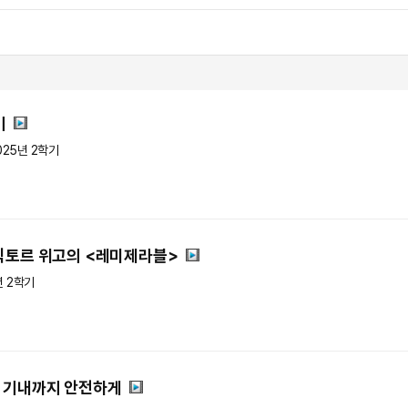
기
025년 2학기
빅토르 위고의 <레미제라블>
년 2학기
터 기내까지 안전하게