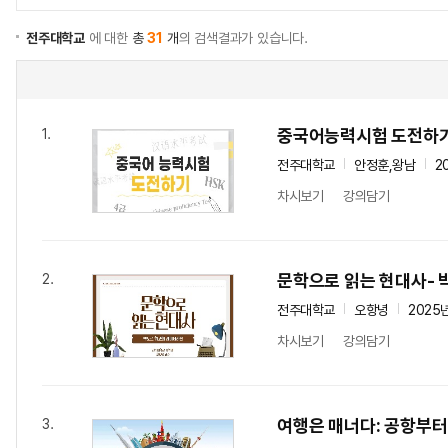
전주대학교
에 대한
총
31
개
의 검색결과가 있습니다.
중국어능력시험 도전하
1.
전주대학교
안정훈,왕남
2
차시보기
강의담기
문학으로 읽는 현대사- 
2.
전주대학교
오항녕
2025
차시보기
강의담기
여행은 매너다: 공항부
3.