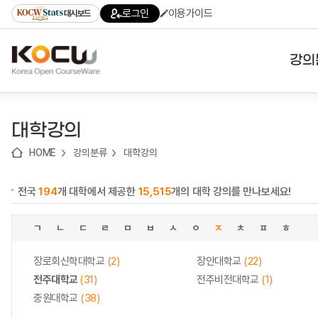
로
로
로
바
로그인
이용가이드
대시보드
가
가
가
로
기
기
기
가
(skip
기
to
강의
content)
대학
대학강의
기관
HOME
강의분류
대학강의
전공
전국
194
개 대학에서 제공한
15,515
개의 대학 강의를 만나보세요!
테마
ㄱ
ㄴ
ㄷ
ㄹ
ㅁ
ㅂ
ㅅ
ㅇ
ㅈ
ㅊ
ㅍ
ㅎ
장로회신학대학교
(2)
장안대학교
(22)
전주대학교
(31)
전주비전대학교
(1)
중원대학교
(38)