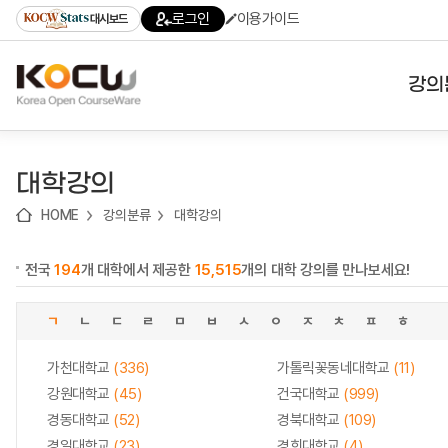
로
로
로
바
로그인
이용가이드
대시보드
가
가
가
로
기
기
기
가
(skip
기
to
강의
content)
대학
대학강의
기관
HOME
강의분류
대학강의
전공
전국
194
개 대학에서 제공한
15,515
개의 대학 강의를 만나보세요!
테마
ㄱ
ㄴ
ㄷ
ㄹ
ㅁ
ㅂ
ㅅ
ㅇ
ㅈ
ㅊ
ㅍ
ㅎ
가천대학교
(336)
가톨릭꽃동네대학교
(11)
강원대학교
(45)
건국대학교
(999)
경동대학교
(52)
경북대학교
(109)
경일대학교
(23)
경희대학교
(4)