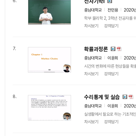
전자기학I
6.
충남대학교
전민용
2020
학부 물리학 2, 3학년 전공자
차시보기
강의담기
확률과정론
7.
충남대학교
이윤희
2020
시간의 변화에 따른 현상들을 확
차시보기
강의담기
수리통계 및 실습
8.
충남대학교
이윤희
2020
실생활에서 필요로 하는 기초적인
차시보기
강의담기