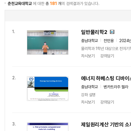
춘천교육대학교
에 대한
총
181
개
의 검색결과가 있습니다.
일반물리학2
1.
충남대학교
전민용
2024
물리학과 1학년 대상으로 전자기
차시보기
강의담기
에너지 하베스팅 디바이
2.
충남대학교
벤카트라주 젤라
강좌 설명
차시보기
강의담기
제일원리계산 기반의 소
3.