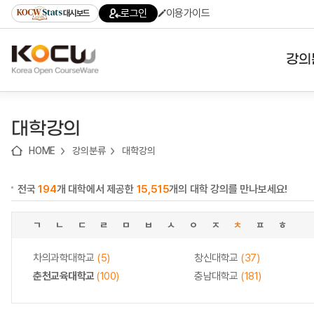
로
로
로
바
로그인
이용가이드
대시보드
가
가
가
로
기
기
기
가
(skip
기
to
강의
content)
대학
대학강의
기관
HOME
강의분류
대학강의
전공
전국
194
개 대학에서 제공한
15,515
개의 대학 강의를 만나보세요!
테마
ㄱ
ㄴ
ㄷ
ㄹ
ㅁ
ㅂ
ㅅ
ㅇ
ㅈ
ㅊ
ㅍ
ㅎ
차의과학대학교
(5)
창신대학교
(37)
춘천교육대학교
(100)
충남대학교
(181)