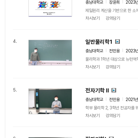
충남대학교
장윤희
2023
제일원리 계산을 기반으로 한 소
차시보기
강의담기
일반물리학1
4.
충남대학교
전민용
2023
물리학과 1학년 대상으로 뉴턴역
차시보기
강의담기
전자기학 II
5.
충남대학교
전민용
2021
학부 물리학 2, 3학년 전공자
차시보기
강의담기