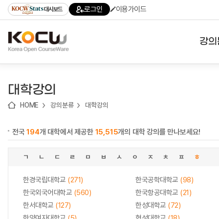
로
로
로
바
로그인
이용가이드
대시보드
가
가
가
로
기
기
기
가
(skip
기
to
강의
content)
대학
대학강의
기관
HOME
강의분류
대학강의
전공
전국
194
개 대학에서 제공한
15,515
개의 대학 강의를 만나보세요!
테마
ㄱ
ㄴ
ㄷ
ㄹ
ㅁ
ㅂ
ㅅ
ㅇ
ㅈ
ㅊ
ㅍ
ㅎ
한경국립대학교
(271)
한국공학대학교
(98)
한국외국어대학교
(560)
한국항공대학교
(21)
한서대학교
(127)
한성대학교
(72)
한양여자대학교
(5)
협성대학교
(18)