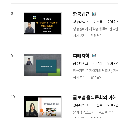
항공법규
8.
광주대학교
이호용
2017
항공정비사 자격증 취득에 필요한
차시보기
강의담기
피해자학
9.
광주대학교
김경태
2017
피해자학은 피해자와 범죄자, 피해
차시보기
강의담기
글로벌 음식문화의 이해
10.
광주대학교
이은수
2017
문화상품으로서의 글로벌 음식문화를