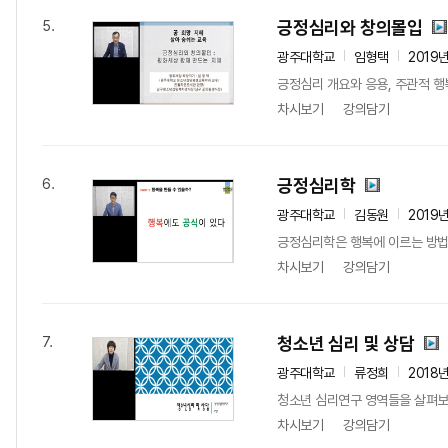
긍정심리와 창의몰입
5.
광주대학교
임형택
2019
긍정심리 개요와 응용, 주관적 행복의
차시보기
강의담기
긍정심리학
6.
광주대학교
김동원
2019
긍정심리학은 행복에 이르는 방
차시보기
강의담기
청소년 심리 및 상담
7.
광주대학교
류정희
2018
청소년 심리연구 영역들을 살펴보
차시보기
강의담기