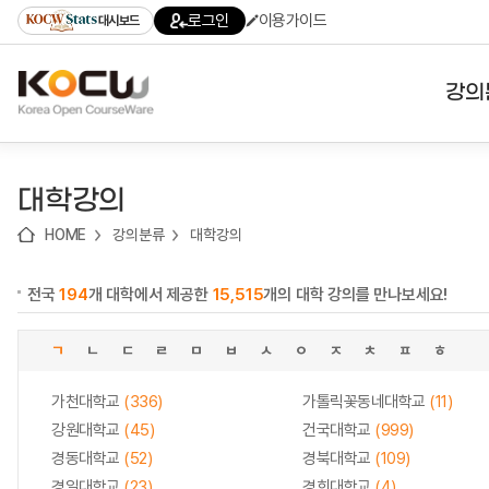
로
로
로
바
로그인
이용가이드
대시보드
가
가
가
로
기
기
기
가
(skip
기
to
강의
content)
대학
대학강의
기관
HOME
강의분류
대학강의
전공
전국
194
개 대학에서 제공한
15,515
개의 대학 강의를 만나보세요!
테마
ㄱ
ㄴ
ㄷ
ㄹ
ㅁ
ㅂ
ㅅ
ㅇ
ㅈ
ㅊ
ㅍ
ㅎ
가천대학교
(336)
가톨릭꽃동네대학교
(11)
강원대학교
(45)
건국대학교
(999)
경동대학교
(52)
경북대학교
(109)
경일대학교
(23)
경희대학교
(4)