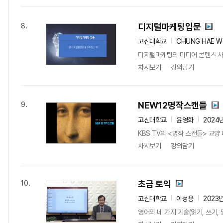
디지털마케팅입문
8.
고신대학교
CHUNG HAE 
디지털마케팅의 미디어 콘텐츠 사
차시보기
강의담기
NEW12명작스캔들
9.
고신대학교
윤영화
2024
KBS TV의 <명작 스캔들> 교
차시보기
강의담기
초급 토익
10.
고신대학교
이성용
2023
영어의 네 가지 기술(읽기, 쓰기