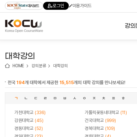
로
로
로
바
로그인
이용가이드
대시보드
가
가
가
로
기
기
기
가
(skip
기
to
강의
content)
대학
대학강의
기관
HOME
강의분류
대학강의
전공
전국
194
개 대학에서 제공한
15,515
개의 대학 강의를 만나보세요!
테마
ㄱ
ㄴ
ㄷ
ㄹ
ㅁ
ㅂ
ㅅ
ㅇ
ㅈ
ㅊ
ㅍ
ㅎ
가천대학교
(336)
가톨릭꽃동네대학교
(11)
강원대학교
(45)
건국대학교
(999)
경동대학교
(52)
경북대학교
(109)
경일대학교
(23)
경희대학교
(4)