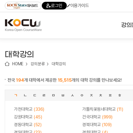
로
로
로
바
로그인
이용가이드
대시보드
가
가
가
로
기
기
기
가
(skip
기
to
강의
content)
대학
대학강의
기관
HOME
강의분류
대학강의
전공
전국
194
개 대학에서 제공한
15,515
개의 대학 강의를 만나보세요!
테마
ㄱ
ㄴ
ㄷ
ㄹ
ㅁ
ㅂ
ㅅ
ㅇ
ㅈ
ㅊ
ㅍ
ㅎ
가천대학교
(336)
가톨릭꽃동네대학교
(11)
강원대학교
(45)
건국대학교
(999)
경동대학교
(52)
경북대학교
(109)
경일대학교
(23)
경희대학교
(4)