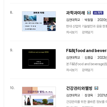
과학과미래
8.
김천대학교
박동철
2020
현대 산업의 기술발전과 응용 현
차시보기
강의담기
F&B(food and bev
9.
김천대학교
김홍길
2022
본 F&B(food and beve
차시보기
강의담기
건강관리와웰빙
10.
김천대학교
장경옥
2021
건강관리를 위한 올바른 정보를 