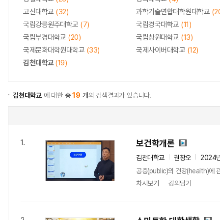
고신대학교
(32)
과학기술연합대학원대학교
(2
국립강릉원주대학교
(7)
국립경국대학교
(11)
국립부경대학교
(20)
국립창원대학교
(13)
국제문화대학원대학교
(33)
국제사이버대학교
(12)
김천대학교
(19)
김천대학교
에 대한
총
19
개
의 검색결과가 있습니다.
보건학개론
1.
김천대학교
권창오
2024
공중(public)의 건강(heal
차시보기
강의담기