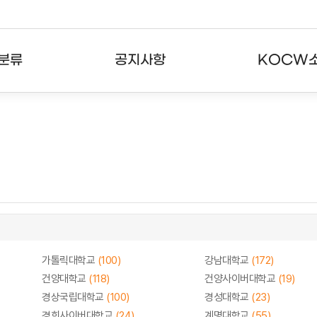
분류
공지사항
KOCW
강의
공지사항
KOCW란
강의
뉴스레터
활용안내
분야
주요통계현황
발자취
강의
서비스도움말
고객센터
가톨릭대학교
(100)
강남대학교
(172)
건양대학교
(118)
건양사이버대학교
(19)
경상국립대학교
(100)
경성대학교
(23)
경희사이버대학교
(24)
계명대학교
(55)