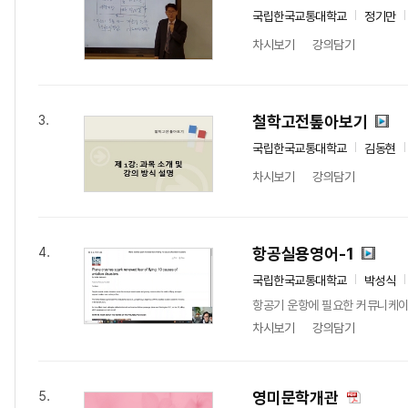
국립한국교통대학교
정기만
차시보기
강의담기
철학고전톺아보기
3.
국립한국교통대학교
김동현
차시보기
강의담기
항공실용영어-1
4.
국립한국교통대학교
박성식
항공기 운항에 필요한 커뮤니케이
차시보기
강의담기
영미문학개관
5.