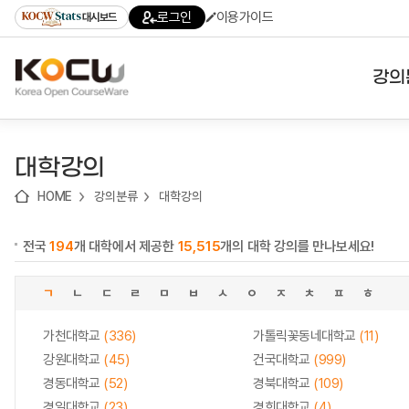
로
로
로
바
로그인
이용가이드
대시보드
가
가
가
로
기
기
기
가
(skip
기
to
강의
content)
대학
대학강의
기관
HOME
강의분류
대학강의
전공
전국
194
개 대학에서 제공한
15,515
개의 대학 강의를 만나보세요!
테마
ㄱ
ㄴ
ㄷ
ㄹ
ㅁ
ㅂ
ㅅ
ㅇ
ㅈ
ㅊ
ㅍ
ㅎ
가천대학교
(336)
가톨릭꽃동네대학교
(11)
강원대학교
(45)
건국대학교
(999)
경동대학교
(52)
경북대학교
(109)
경일대학교
(23)
경희대학교
(4)