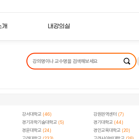
소개
내강의실
?
강의리스트
수강확인증강의
사용자의견
내강의클립
강서대학교
(46)
강원권역센터
(7)
경기과학기술대학교
(5)
경기대학교
(44)
경운대학교
(24)
경인교육대학교
(20)
고려대학교
(233)
고려사이버대학교
(26)