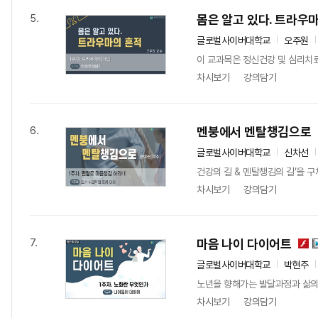
몸은 알고 있다. 트라우
5.
글로벌사이버대학교
오주원
이 교과목은 정신건강 및 심리치
차시보기
강의담기
멘붕에서 멘탈챙김으로
6.
글로벌사이버대학교
신차선
건강의 길 & 멘탈챙김의 길’을 
차시보기
강의담기
마음 나이 다이어트
7.
글로벌사이버대학교
박현주
노년을 향해가는 발달과정과 삶의 
차시보기
강의담기