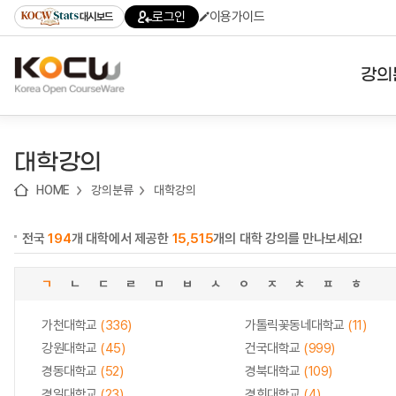
로
로
로
바
로그인
이용가이드
대시보드
가
가
가
로
기
기
기
가
(skip
기
to
강의
content)
대학
대학강의
기관
HOME
강의분류
대학강의
전공
전국
194
개 대학에서 제공한
15,515
개의 대학 강의를 만나보세요!
테마
ㄱ
ㄴ
ㄷ
ㄹ
ㅁ
ㅂ
ㅅ
ㅇ
ㅈ
ㅊ
ㅍ
ㅎ
가천대학교
(336)
가톨릭꽃동네대학교
(11)
강원대학교
(45)
건국대학교
(999)
경동대학교
(52)
경북대학교
(109)
경일대학교
(23)
경희대학교
(4)