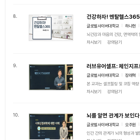
건강하자! 멘탈헬스365
8.
글로벌사이버대학교
하나현
뇌건강과 마음의 건강, 면역력의 
차시보기
강의담기
러브유어셀프: 체인지
9.
글로벌사이버대학교
장래혁
본 교과는 셀프힐링 및 코칭 역량
차시보기
강의담기
뇌를 알면 관계가 보인다
10.
글로벌사이버대학교
오주원
인간 간의 관계가 뇌의 형성과 발