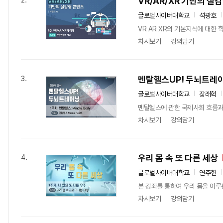
VR/AR/XR 기반의 실
2.
글로벌사이버대학교
석광호
VR AR XR의 기본지식에 대한 
차시보기
강의담기
멘탈헬스UP! 두뇌트레
3.
글로벌사이버대학교
장래혁
멘탈헬스에 관한 국제사회 흐름과
차시보기
강의담기
우리 몸 속 또 다른 세상
4.
글로벌사이버대학교
연주헌
본 강좌를 통하여 우리 몸을 이루
차시보기
강의담기