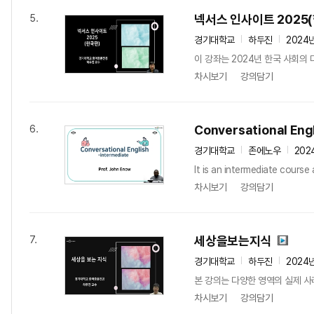
넥서스 인사이트 2025
5.
경기대학교
하두진
2024
이 강좌는 2024년 한국 사회의 다
차시보기
강의담기
Conversational Engl
6.
경기대학교
존에노우
202
It is an intermediate course
차시보기
강의담기
세상을보는지식
7.
경기대학교
하두진
2024
본 강의는 다양한 영역의 실제 사
차시보기
강의담기