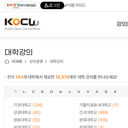
로
로
로
바
로그인
이용가이드
대시보드
가
가
가
로
기
기
기
가
(skip
기
to
강의
content)
대학
대학강의
기관
HOME
강의분류
대학강의
전공
전국
194
개 대학에서 제공한
15,515
개의 대학 강의를 만나보세요!
테마
ㄱ
ㄴ
ㄷ
ㄹ
ㅁ
ㅂ
ㅅ
ㅇ
ㅈ
ㅊ
ㅍ
ㅎ
가천대학교
(336)
가톨릭꽃동네대학교
(11)
강원대학교
(45)
건국대학교
(999)
경동대학교
(52)
경북대학교
(109)
경일대학교
(23)
경희대학교
(4)