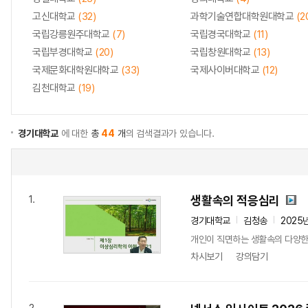
고신대학교
(32)
과학기술연합대학원대학교
(2
국립강릉원주대학교
(7)
국립경국대학교
(11)
국립부경대학교
(20)
국립창원대학교
(13)
국제문화대학원대학교
(33)
국제사이버대학교
(12)
김천대학교
(19)
경기대학교
에 대한
총
44
개
의 검색결과가 있습니다.
생활속의 적응심리
1.
경기대학교
김청송
2025
개인이 직면하는 생활속의 다양한
차시보기
강의담기