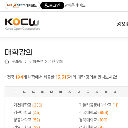
로
로
로
바
로그인
이용가이드
대시보드
가
가
가
로
기
기
기
가
(skip
기
to
강의
content)
대학
대학강의
기관
HOME
강의분류
대학강의
전공
전국
194
개 대학에서 제공한
15,515
개의 대학 강의를 만나보세요!
테마
ㄱ
ㄴ
ㄷ
ㄹ
ㅁ
ㅂ
ㅅ
ㅇ
ㅈ
ㅊ
ㅍ
ㅎ
가천대학교
(336)
가톨릭꽃동네대학교
(11)
강원대학교
(45)
건국대학교
(999)
경동대학교
(52)
경북대학교
(109)
경일대학교
(23)
경희대학교
(4)