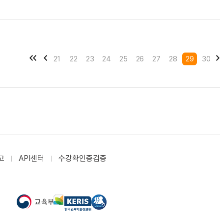
21
22
23
24
25
26
27
28
29
30
고
API센터
수강확인증검증