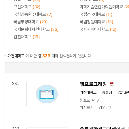
고신대학교
(32)
과학기술연합대학원대학교
(2
국립강릉원주대학교
(7)
국립경국대학교
(11)
국립부경대학교
(20)
국립창원대학교
(13)
국제문화대학원대학교
(33)
국제사이버대학교
(12)
김천대학교
(19)
가천대학교
에 대한
총
336
개
의 검색결과가 있습니다.
웹프로그래밍
281.
가천대학교
황희정
2013
웹프로그래밍
차시보기
강의담기