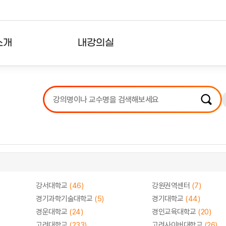
소개
내강의실
?
강의리스트
수강확인증강의
사용자의견
내강의클립
강서대학교
(46)
강원권역센터
(7)
경기과학기술대학교
(5)
경기대학교
(44)
경운대학교
(24)
경인교육대학교
(20)
고려대학교
(233)
고려사이버대학교
(26)