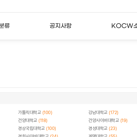
분류
공지사항
KOCW
강의
공지사항
KOCW란
강의
뉴스레터
활용안내
분야
주요통계현황
발자취
강의
서비스도움말
고객센터
가톨릭대학교
(100)
강남대학교
(172)
건양대학교
(118)
건양사이버대학교
(19)
경상국립대학교
(100)
경성대학교
(23)
경희사이버대학교
(24)
계명대학교
(55)