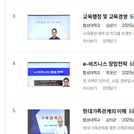
교육행정 및 교육경영
3.
협성대학교
김성기
2025
교육행정 체계 및 학교를 비롯한 
차시보기
강의담기
e-비즈니스 창업전략
4.
협성대학교
최운선
2025
본 과목은 인터넷, 소셜, 모바일
차시보기
강의담기
현대가족관계의 이해
5.
협성대학교
김익균
2025
현대 가족관계를 통한 가족문제의