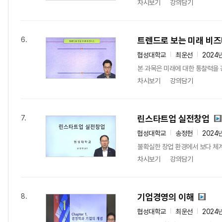
차시보기
강의담기
트렌드로 보는 미래 비
6.
협성대학교
최운선
2024
본 과목은 미래에 대한 통찰력을 
차시보기
강의담기
린스타트업 실전창업
7.
협성대학교
송정헌
2024
불확실한 창업 환경에서 보다 체계
차시보기
강의담기
기업경영의 이해
8.
협성대학교
최운선
2024