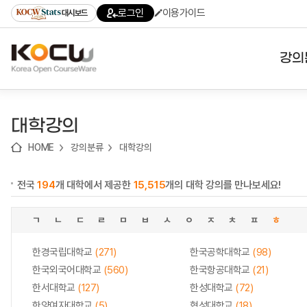
로
로
로
바
로그인
이용가이드
대시보드
가
가
가
로
기
기
기
가
(skip
기
to
강의
content)
대학
대학강의
기관
HOME
강의분류
대학강의
전공
전국
194
개 대학에서 제공한
15,515
개의 대학 강의를 만나보세요!
테마
ㄱ
ㄴ
ㄷ
ㄹ
ㅁ
ㅂ
ㅅ
ㅇ
ㅈ
ㅊ
ㅍ
ㅎ
한경국립대학교
(271)
한국공학대학교
(98)
한국외국어대학교
(560)
한국항공대학교
(21)
한서대학교
(127)
한성대학교
(72)
한양여자대학교
(5)
협성대학교
(18)