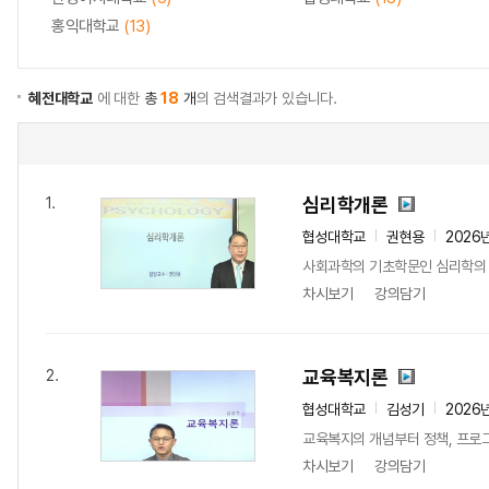
홍익대학교
(13)
혜전대학교
에 대한
총
18
개
의 검색결과가 있습니다.
심리학개론
1.
협성대학교
권현용
2026
사회과학의 기초학문인 심리학의 전
차시보기
강의담기
교육복지론
2.
협성대학교
김성기
2026
교육복지의 개념부터 정책, 프로그
차시보기
강의담기