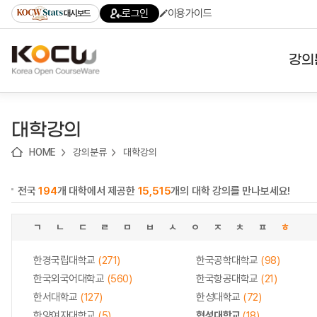
로
로
로
바
로그인
이용가이드
대시보드
가
가
가
로
기
기
기
가
(skip
기
to
강의
content)
대학
대학강의
기관
HOME
강의분류
대학강의
전공
전국
194
개 대학에서 제공한
15,515
개의 대학 강의를 만나보세요!
테마
ㄱ
ㄴ
ㄷ
ㄹ
ㅁ
ㅂ
ㅅ
ㅇ
ㅈ
ㅊ
ㅍ
ㅎ
한경국립대학교
(271)
한국공학대학교
(98)
한국외국어대학교
(560)
한국항공대학교
(21)
한서대학교
(127)
한성대학교
(72)
한양여자대학교
(5)
협성대학교
(18)