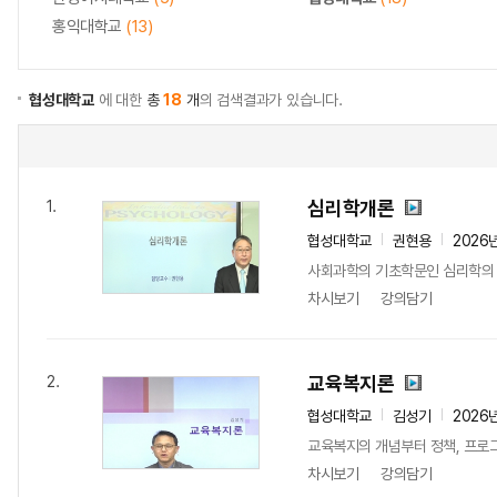
홍익대학교
(13)
협성대학교
에 대한
총
18
개
의 검색결과가 있습니다.
심리학개론
1.
협성대학교
권현용
2026
사회과학의 기초학문인 심리학의 전
차시보기
강의담기
교육복지론
2.
협성대학교
김성기
2026
교육복지의 개념부터 정책, 프로그
차시보기
강의담기