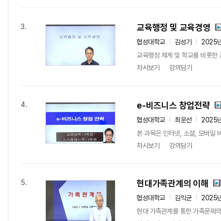
교육행정 및 교육경영
3.
협성대학교
김성기
2025
교육행정 체계 및 학교를 비롯한 
차시보기
강의담기
e-비즈니스 창업전략
4.
협성대학교
최운선
2025
본 과목은 인터넷, 소셜, 모바일
차시보기
강의담기
현대가족관계의 이해
5.
협성대학교
김익균
2025
현대 가족관계를 통한 가족문제의