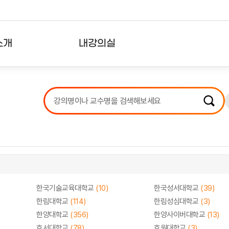
소개
내강의실
?
강의리스트
수강확인증강의
사용자의견
내강의클립
한국기술교육대학교
(10)
한국성서대학교
(39)
한림대학교
(114)
한림성심대학교
(3)
한양대학교
(356)
한양사이버대학교
(13)
호서대학교
(78)
호원대학교
(3)