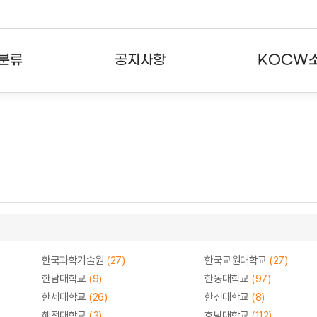
분류
공지사항
KOCW
강의
공지사항
KOCW란
강의
뉴스레터
활용안내
분야
주요통계현황
발자취
강의
서비스도움말
고객센터
한국과학기술원
(27)
한국교원대학교
(27)
한남대학교
(9)
한동대학교
(97)
한세대학교
(26)
한신대학교
(8)
혜전대학교
(3)
호남대학교
(112)