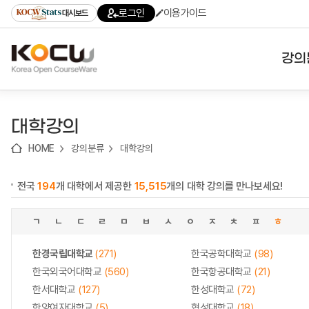
로
로
로
바
로그인
이용가이드
대시보드
가
가
가
로
기
기
기
가
(skip
기
to
강의
content)
대학
대학강의
기관
HOME
강의분류
대학강의
전공
전국
194
개 대학에서 제공한
15,515
개의 대학 강의를 만나보세요!
테마
ㄱ
ㄴ
ㄷ
ㄹ
ㅁ
ㅂ
ㅅ
ㅇ
ㅈ
ㅊ
ㅍ
ㅎ
한경국립대학교
(271)
한국공학대학교
(98)
한국외국어대학교
(560)
한국항공대학교
(21)
한서대학교
(127)
한성대학교
(72)
한양여자대학교
(5)
협성대학교
(18)