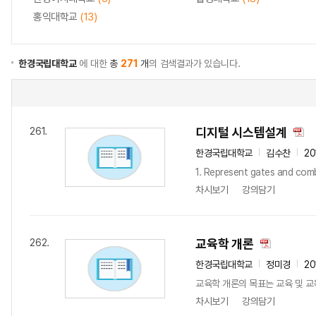
홍익대학교
(13)
한경국립대학교
에 대한
총
271
개
의 검색결과가 있습니다.
디지털 시스템설계
261.
한경국립대학교
김수찬
20
1. Represent gates and comb
차시보기
강의담기
교육학 개론
262.
한경국립대학교
정미경
20
교육학 개론의 목표는 교육 및 교
차시보기
강의담기