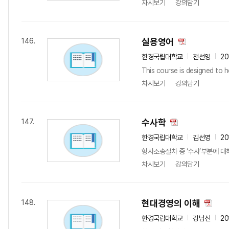
차시보기
강의담기
실용영어
146.
한경국립대학교
천선영
20
This course is designed to 
차시보기
강의담기
수사학
147.
한경국립대학교
김선영
20
형사소송절차 중 ‘수사’부분에 대
차시보기
강의담기
현대경영의 이해
148.
한경국립대학교
강남신
20