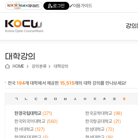
로
로
로
바
로그인
이용가이드
대시보드
가
가
가
로
기
기
기
가
(skip
기
to
강의
content)
대학
대학강의
기관
HOME
강의분류
대학강의
전공
전국
194
개 대학에서 제공한
15,515
개의 대학 강의를 만나보세요!
테마
ㄱ
ㄴ
ㄷ
ㄹ
ㅁ
ㅂ
ㅅ
ㅇ
ㅈ
ㅊ
ㅍ
ㅎ
한경국립대학교
(271)
한국공학대학교
(98)
한국외국어대학교
(560)
한국항공대학교
(21)
한서대학교
(127)
한성대학교
(72)
한양여자대학교
(5)
협성대학교
(18)