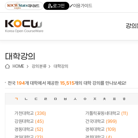
로
로
로
바
로그인
이용가이드
대시보드
가
가
가
로
기
기
기
가
(skip
기
to
강의
content)
대학
대학강의
기관
HOME
강의분류
대학강의
전공
전국
194
개 대학에서 제공한
15,515
개의 대학 강의를 만나보세요!
테마
ㄱ
ㄴ
ㄷ
ㄹ
ㅁ
ㅂ
ㅅ
ㅇ
ㅈ
ㅊ
ㅍ
ㅎ
가천대학교
(336)
가톨릭꽃동네대학교
(11)
강원대학교
(45)
건국대학교
(999)
경동대학교
(52)
경북대학교
(109)
경일대학교
(23)
경희대학교
(4)