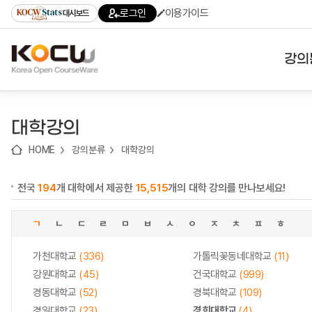
로
로
로
바
로그인
이용가이드
대시보드
가
가
가
로
기
기
기
가
(skip
기
to
강의
content)
대학
대학강의
기관
HOME
강의분류
대학강의
전공
전국
194
개 대학에서 제공한
15,515
개의 대학 강의를 만나보세요!
테마
ㄱ
ㄴ
ㄷ
ㄹ
ㅁ
ㅂ
ㅅ
ㅇ
ㅈ
ㅊ
ㅍ
ㅎ
가천대학교
(336)
가톨릭꽃동네대학교
(11)
강원대학교
(45)
건국대학교
(999)
경동대학교
(52)
경북대학교
(109)
경일대학교
(23)
경희대학교
(4)