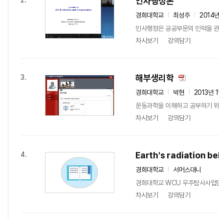
인사행정론
2.
경희대학교
최성주
2014
인사행정은 공공부문의 인력을 관
차시보기
강의담기
해부생리학
3.
경희대학교
박현
2013년 
운동과학을 이해하고 공부하기 위한
차시보기
강의담기
Earth's radiation be
4.
경희대학교
서머스대니
경희대학교 WCU 우주탐사사업단에서
차시보기
강의담기