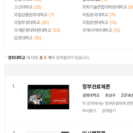
고신대학교
(32)
과학기술연합대학원대학교
(2
국립강릉원주대학교
(7)
국립경국대학교
(11)
국립부경대학교
(20)
국립창원대학교
(13)
국제문화대학원대학교
(33)
국제사이버대학교
(12)
김천대학교
(19)
경희대학교
에 대한
총
4
개
의 검색결과가 있습니다.
정부관료제론
1.
경희대학교
최성주
2014
이 강의에서는 정부관료제에 관한 법
차시보기
강의담기